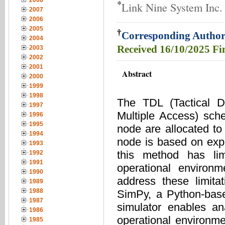
2008
*
Link Nine System Inc.
2007
2006
2005
†
Corresponding Author
2004
Received
16/10/2025
Fi
2003
2002
2001
Abstract
2000
1999
1998
The TDL (Tactical 
1997
Multiple Access) sch
1996
1995
node are allocated to 
1994
node is based on exp
1993
this method has limi
1992
1991
operational environ
1990
address these limita
1989
1988
SimPy, a Python-base
1987
simulator enables an
1986
operational environm
1985