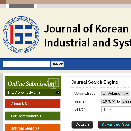
Journal Search Engine
Volume/Issue :
Year(s) :
to
About US +
Search :
For Contributors +
Journal Search +