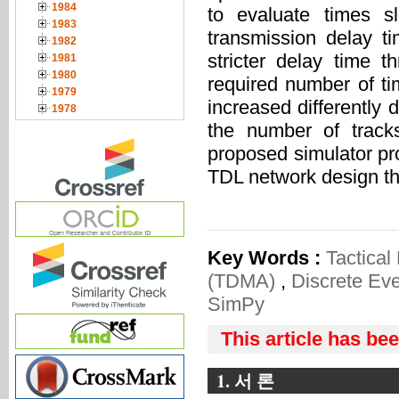
1984
to evaluate times s
1983
transmission delay t
1982
stricter delay time 
1981
1980
required number of tim
1979
increased differently 
1978
the number of tracks
proposed simulator pr
TDL network design t
Key Words :
Tactical
(TDMA)
,
Discrete Eve
SimPy
This article has be
1. 서 론