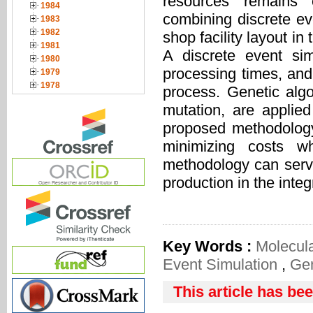
resources remains 
1984
combining discrete ev
1983
1982
shop facility layout i
1981
A discrete event sim
1980
processing times, and
1979
1978
process. Genetic alg
mutation, are applied 
proposed methodology 
minimizing costs wh
methodology can serve
production in the int
Key Words :
Molecul
Event Simulation
,
Gen
This article has be