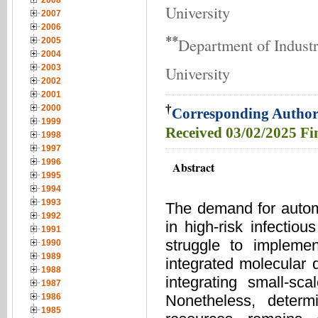
2008
University
2007
2006
**
Department of Indust
2005
2004
University
2003
2002
2001
†
2000
Corresponding Author
1999
Received
03/02/2025
Fi
1998
1997
1996
Abstract
1995
1994
1993
The demand for automa
1992
in high-risk infecti
1991
struggle to implemen
1990
1989
integrated molecular 
1988
integrating small-sc
1987
Nonetheless, determ
1986
1985