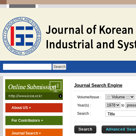
Journal Search Engine
Volume/Issue :
Year(s) :
to
About US +
Search :
For Contributors +
Journal Search +