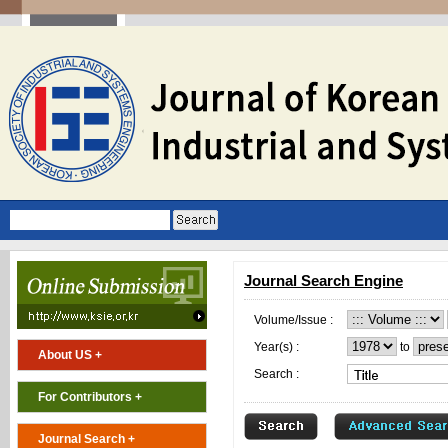
Journal Search Engine
Volume/Issue :
Year(s) :
to
About US +
Search :
For Contributors +
Journal Search +