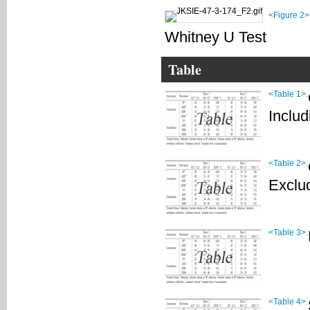
<Figure 2>
Whitney U Test
Table
<Table 1>.
Inclu
<Table 2>.
Exclu
<Table 3>.
<Table 4>.