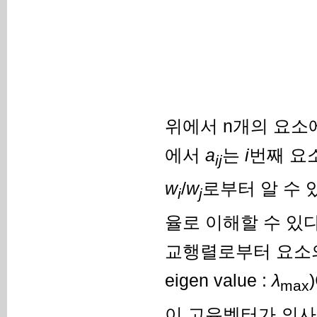
위에서 n개의 요소
에서
a
는
i
번째 요
ij
w
/
w
로부터 알 수
i
j
율로 이해할 수 있다
교행렬로부터 요소의 
eigen value :
λ
max
이 고유벡터가 의사