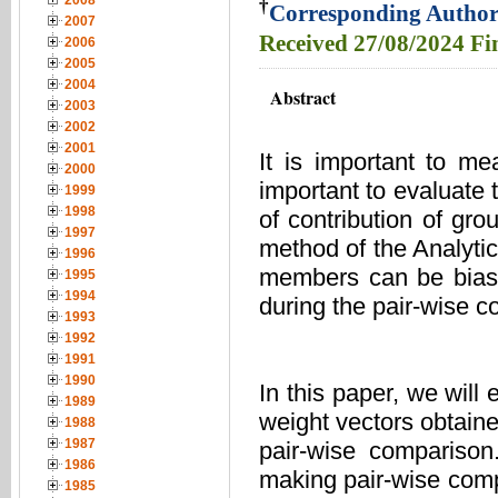
2008
†
Corresponding Author
2007
Received
27/08/2024
Fi
2006
2005
2004
Abstract
2003
2002
2001
It is important to m
2000
important to evaluate 
1999
1998
of contribution of g
1997
method of the Analytic
1996
members can be biase
1995
1994
during the pair-wise 
1993
1992
1991
1990
In this paper, we will
1989
weight vectors obtaine
1988
1987
pair-wise comparison
1986
making pair-wise comp
1985